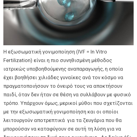
3ο Τρίμηνο
Χρήσιμα
ΑΛΗΘΙΝΕΣ ΙΣΤΟΡΙΕΣ
EXPERTS
IVF Experts
Doctors
Κέντρα
Η εξωσωματική γονιμοποίηση (IVF = In Vitro
Fertilization) είναι η πιο συνηθισμένη μέθοδος
ιατρικώς υποβοηθούμενης αναπαραγωγής, η οποία
έχει βοηθήσει χιλιάδες γυναίκες ανά τον κόσμο να
πραγματοποιήσουν το όνειρό τους να αποκτήσουν
παιδί, όταν δεν ήταν σε θέση να συλλάβουν με φυσικό
τρόπο. Υπάρχουν όμως, μερικοί μύθοι που σχετίζονται
με την εξωσωματική γονιμοποίηση και οι οποίοι
λειτουργούν αποτρεπτικά για τα ζευγάρια που θα
μπορούσαν να καταφύγουν σε αυτή τη λύση για να