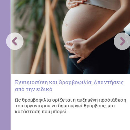
Καρκίνος του μαστού: Πότε θα πρέπει να
γίνεται γενετικός έλεγχος;
Η 25η Οκτωβρίου έχει οριστεί ως Παγκόσμια
Ημέρα κατά του Καρκίνου του Μαστού και
έρχεται…