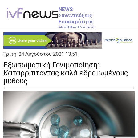
NEWS
Συνεντεύξεις
Επικαιρότητα
Healthy Corner
Videos
ΥΠΟΓΟΝΙΜΟΤΗΤΑ
Τρίτη, 24 Αυγούστου 2021 13:51
Info
Γυναικεία
Εξωσωματική Γονιμοποίηση:
Ανδρική
Καταρρίπτοντας καλά εδραιωμένους
Ανεξήγητη Υπογονιμότητα
μύθους
ΕΞΩΣΩΜΑΤΙΚΗ
Info
Στάδια
More
Αρχική
ΕΓΚΥΜΟΣΥΝΗ
1ο Τρίμηνο
2ο Τρίμηνο