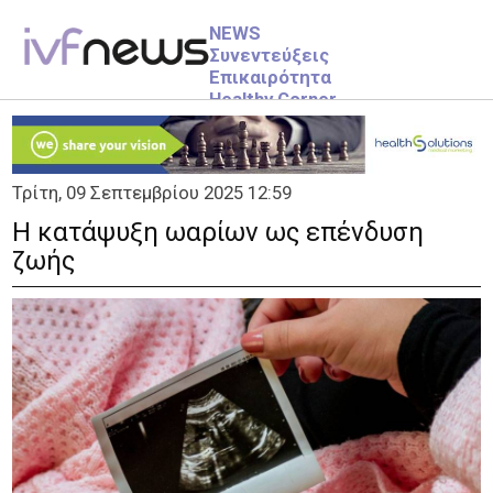
NEWS
Συνεντεύξεις
Επικαιρότητα
Healthy Corner
Videos
ΥΠΟΓΟΝΙΜΟΤΗΤΑ
Τρίτη, 09 Σεπτεμβρίου 2025 12:59
Info
Γυναικεία
Η κατάψυξη ωαρίων ως επένδυση
Ανδρική
ζωής
Ανεξήγητη Υπογονιμότητα
ΕΞΩΣΩΜΑΤΙΚΗ
Info
Στάδια
More
Αρχική
ΕΓΚΥΜΟΣΥΝΗ
1ο Τρίμηνο
2ο Τρίμηνο