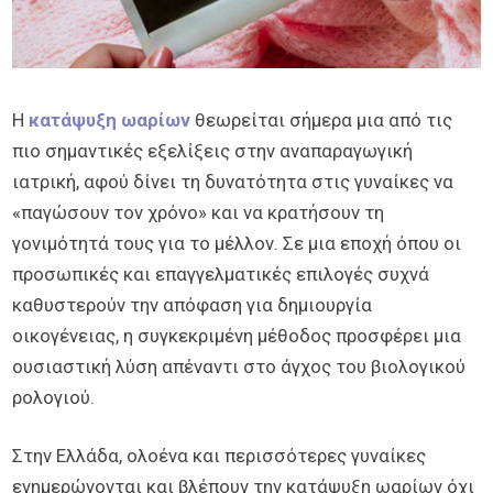
3ο Τρίμηνο
Χρήσιμα
ΑΛΗΘΙΝΕΣ ΙΣΤΟΡΙΕΣ
EXPERTS
Η
κατάψυξη ωαρίων
θεωρείται σήμερα μια από τις
IVF Experts
πιο σημαντικές εξελίξεις στην αναπαραγωγική
Doctors
Κέντρα
ιατρική, αφού δίνει τη δυνατότητα στις γυναίκες να
«παγώσουν τον χρόνο» και να κρατήσουν τη
γονιμότητά τους για το μέλλον. Σε μια εποχή όπου οι
προσωπικές και επαγγελματικές επιλογές συχνά
καθυστερούν την απόφαση για δημιουργία
οικογένειας, η συγκεκριμένη μέθοδος προσφέρει μια
ουσιαστική λύση απέναντι στο άγχος του βιολογικού
ρολογιού.
Στην Ελλάδα, ολοένα και περισσότερες γυναίκες
ενημερώνονται και βλέπουν την κατάψυξη ωαρίων όχι