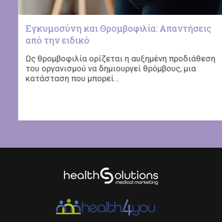
γίνεται γενετικός έλεγχος;
Η 25η Οκτωβρίου έχει οριστεί ως Παγκόσμια
Ημέρα κατά του Καρκίνου του Μαστού και
έρχεται…