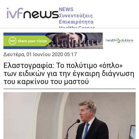
NEWS
Συνεντεύξεις
Επικαιρότητα
Healthy Corner
Videos
ΥΠΟΓΟΝΙΜΟΤΗΤΑ
Δευτέρα, 01 Ιουνίου 2020 05:17
Info
Γυναικεία
Ελαστογραφία: Το πολύτιμο «όπλο»
Ανδρική
των ειδικών για την έγκαιρη διάγνωση
Ανεξήγητη Υπογονιμότητα
του καρκίνου του μαστού
ΕΞΩΣΩΜΑΤΙΚΗ
Info
Στάδια
More
Αρχική
ΕΓΚΥΜΟΣΥΝΗ
1ο Τρίμηνο
2ο Τρίμηνο