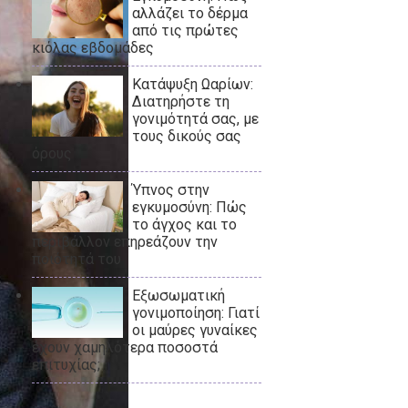
αλλάζει το δέρμα
από τις πρώτες
κιόλας εβδομάδες
Κατάψυξη Ωαρίων:
Διατηρήστε τη
γονιμότητά σας, με
τους δικούς σας
όρους
Ύπνος στην
εγκυμοσύνη: Πώς
το άγχος και το
περιβάλλον επηρεάζουν την
ποιότητά του
Εξωσωματική
γονιμοποίηση: Γιατί
οι μαύρες γυναίκες
έχουν χαμηλότερα ποσοστά
επιτυχίας;