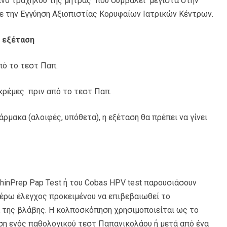
ίνο τραχήλου της μήτρας που συμβάλει μέγιστα στην
με την Εγγύηση Αξιοπιστίας Κορυφαίων Ιατρικών Κέντρων.
ν εξέταση
πό το τεστ Παπ.
κρέμες πριν από το τεστ Παπ.
ρμακα (αλοιφές, υπόθετα), η εξέταση θα πρέπει να γίνει
inPrep Pap Test ή του Cobas HPV test παρουσιάσουν
τέρω έλεγχος προκειμένου να επιβεβαιωθεί το
α της βλάβης. Η κολποσκόπηση χρησιμοποιείται ως το
η ενός παθολογικού τεστ Παπανικολάου ή μετά από ένα