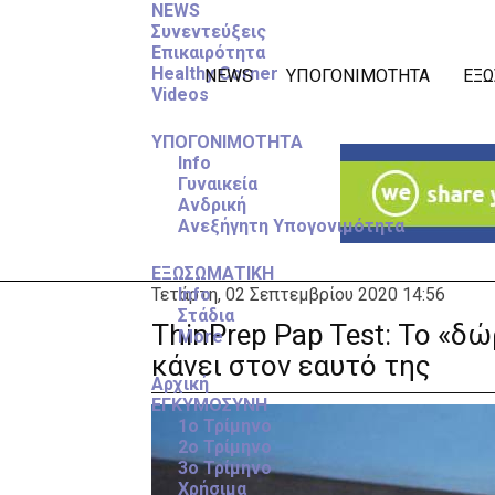
NEWS
Συνεντεύξεις
Επικαιρότητα
Healthy Corner
NEWS
ΥΠΟΓΟΝΙΜΟΤΗΤΑ
ΕΞΩ
Videos
ΥΠΟΓΟΝΙΜΟΤΗΤΑ
Info
Γυναικεία
Ανδρική
Ανεξήγητη Υπογονιμότητα
ΕΞΩΣΩΜΑΤΙΚΗ
Τετάρτη, 02 Σεπτεμβρίου 2020 14:56
Info
Στάδια
ThinPrep Pap Test: Το «δώ
More
κάνει στον εαυτό της
Αρχική
ΕΓΚΥΜΟΣΥΝΗ
1ο Τρίμηνο
2ο Τρίμηνο
3ο Τρίμηνο
Χρήσιμα